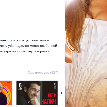
е имеющимся концертным залам
ию клуба, наделяя место особенной
о утра пророчат клубу горячий
Смотреть все (927)