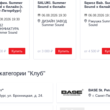
фин. Summer
SALUKI. Summer
Sqwoz Bab. S
 х билайн (г.
Sound х билайн
Sound х билай
т-Петербург)
06.08.2026 19:30
06.08.2026 19:
08.2026 19:30
ДИЗАЙН ЗАВОД
Ракушка Sum
Summer Sound
Sound
12
НУФАКТУРА
mmer Sound
Купить
Купить
Ку
000 ₽
от 3 000 ₽
от 4 500 ₽
категории "Клуб"
т"
BASE St. Pet
ург, ул. Бронницкая, д. 24.
г. Санкт-Пете