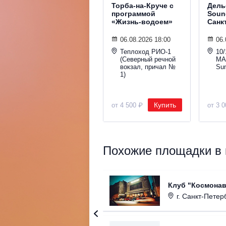
Торба-на-Круче с
Дель
программой
Sound
«Жизнь-водоем»
Санк
06.08.2026 18:00
06.
Теплоход РИО-1
10/
(Северный речной
МА
вокзал, причал №
Su
1)
Купить
от 4 500 ₽
от 3 
Похожие площадки в 
Клуб "Космонав
г. Санкт-Петерб