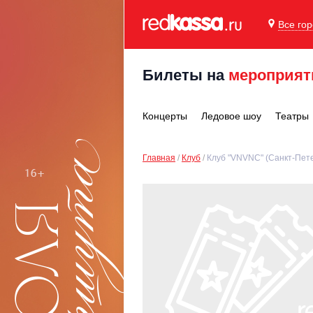
Все го
Билеты на
мероприят
Концерты
Ледовое шоу
Театры
Главная
Клуб
Клуб "VNVNC" (Санкт-Пете