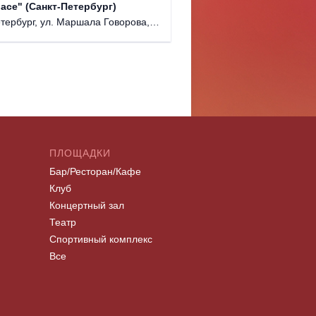
КЗ "Auro
lace" (Санкт-Петербург)
г. Санкт
ербург, ул. Маршала Говорова, д. 47.
ПЛОЩАДКИ
Бар/Ресторан/Кафе
Клуб
Концертный зал
Театр
Спортивный комплекс
Все