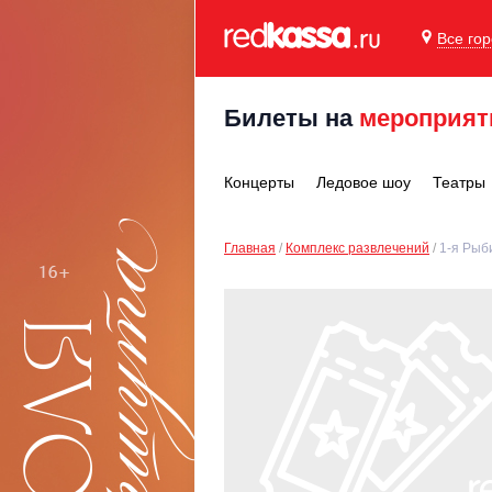
Все го
Билеты на
мероприят
Концерты
Ледовое шоу
Театры
Главная
Комплекс развлечений
1-я Рыби