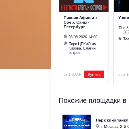
Пикник Афиши х
У ко
Сбер. Санкт-
Петербург
с 8
202
08.08.2026 14:00
Теа
Парк ЦПКиО им.
Кирова, Елагин
остров
Купить
от 1 000 ₽
от 2 
Похожие площадки в 
Парк киноприкл
г. Москва, 2-й 