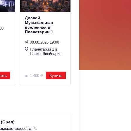
Дисней.
Дельфин. Summer
Музыкальная
Sound х билайн
вселенная в
00
Планетарии 1
08.08.2026 19:30
ДИЗАЙН ЗАВОД
08.08.2026 19:00
Summer Sound
Планетарий 1 в
Парке Швейцария
пить
Купить
Купить
от 1 400 ₽
от 5 000 ₽
 (Орел)
AresVR.
омское шоссе, д. 4.
г. Моск