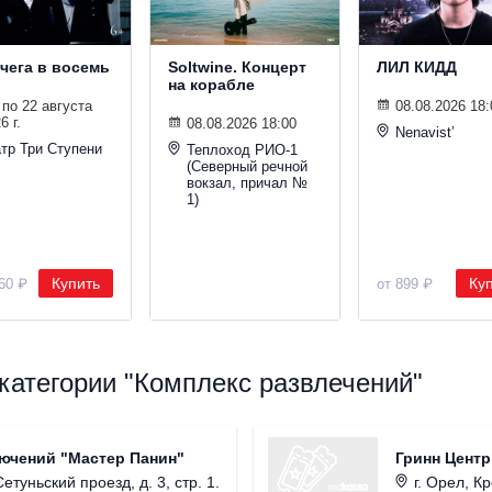
вчега в восемь
Soltwine. Концерт
ЛИЛ КИДД
на корабле
 по 22 августа
08.08.2026 18:
6 г.
08.08.2026 18:00
Nenavist’
тр Три Ступени
Теплоход РИО-1
(Северный речной
вокзал, причал №
1)
Купить
Ку
160 ₽
от 899 ₽
категории "Комплекс развлечений"
Гринн Центр
ючений "Мастер Панин"
г. Орел, Кр
Сетуньский проезд, д. 3, стр. 1.