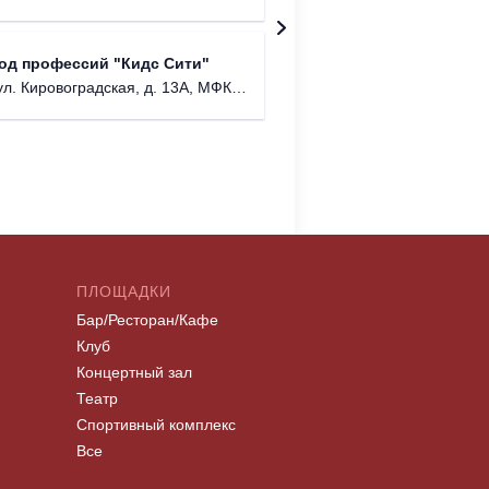
ТЦ "Авиа
од профессий "Кидс Сити"
г. Моск
ировоградская, д. 13А, МФК Columbus, 3-й этаж.
ПЛОЩАДКИ
Бар/Ресторан/Кафе
Клуб
Концертный зал
Театр
Спортивный комплекс
Все