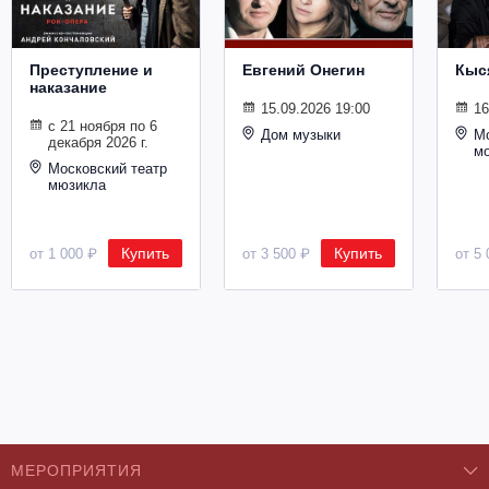
Металл
Преступление и
Евгений Онегин
Кыс
наказание
15.09.2026 19:00
16
с 21 ноября по 6
Дом музыки
Мо
декабря 2026 г.
м
Московский театр
мюзикла
Купить
Купить
от 1 000 ₽
от 3 500 ₽
от 5 
МЕРОПРИЯТИЯ