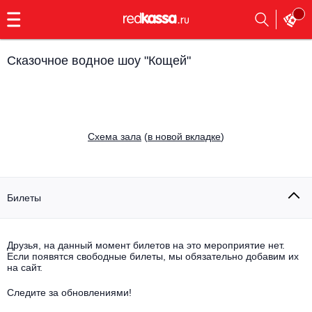
с
9:00
до
23:00
Сказочное водное шоу "Кощей"
Заказать
обратный
звонок
Главная
Все события
Cхема зала
(
в новой вкладке
)
Выбрать мероприятие
Инди
Все события
Как купить
Электронная музыка
Билеты
Rap, hip-hop, RnB
Все события
Друзья, на данный момент билетов на это мероприятие нет.
Контакты
Панк
Если появятся свободные билеты, мы обязательно добавим их
Поэтический вечер
на сайт.
Все события
Выбрать другой город
Концерты на теплоходе
Опера
Следите за обновлениями!