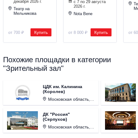
декабря 2026 г.
с 7 по 29 августа
Те
2026 г.
М
Театр на
Мельникова
Nota Bene
Купить
Купить
от 700 ₽
от 8 000 ₽
от 6
Похожие площадки в категории
"Зрительный зал"
ЦДК им. Калинина
(Королев)
Московская область, г. Королёв, ул. Терешковой, д. 1.
ДК "Россия"
(Серпухов)
Московская область, г. Серпухов, ул. Советская, д. 90.