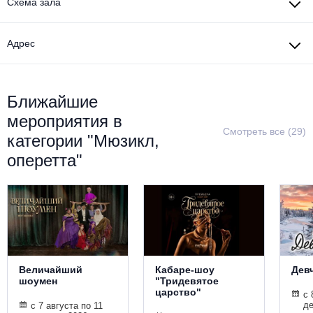
Схема зала
Металл
Адрес
Ближайшие
мероприятия в
Смотреть все (29)
категории "Мюзикл,
оперетта"
Величайший
Кабаре-шоу
Дев
шоумен
"Тридевятое
царство"
с 
де
с 7 августа по 11