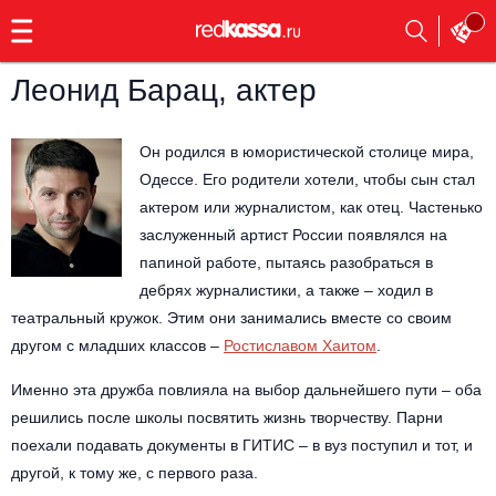
с
9:00
до
23:00
Леонид Барац, актер
Заказать
обратный
звонок
Он родился в юмористической столице мира,
Главная
Все события
Одессе. Его родители хотели, чтобы сын стал
актером или журналистом, как отец. Частенько
Выбрать мероприятие
Инди
заслуженный артист России появлялся на
папиной работе, пытаясь разобраться в
Все события
Как купить
Электронная музыка
дебрях журналистики, а также – ходил в
театральный кружок. Этим они занимались вместе со своим
Rap, hip-hop, RnB
другом с младших классов –
Ростиславом Хаитом
.
Все события
Именно эта дружба повлияла на выбор дальнейшего пути – оба
Контакты
Панк
Поэтический вечер
решились после школы посвятить жизнь творчеству. Парни
Все события
поехали подавать документы в ГИТИС – в вуз поступил и тот, и
Выбрать другой город
Концерты на теплоходе
Опера
другой, к тому же, с первого раза.