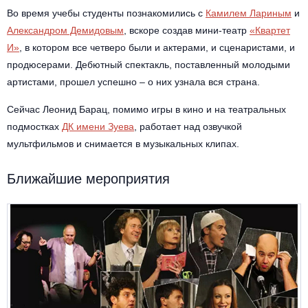
Другое для детей
Поп и эстрада
Во время учебы студенты познакомились с
Камилем Лариным
и
Известные актёры
Все события
Александром Демидовым
, вскоре создав мини-театр
«Квартет
Детский концерт
Альтернатива
И»
, в котором все четверо были и актерами, и сценаристами, и
Комедия
продюсерами. Дебютный спектакль, поставленный молодыми
Детский спектакль
Классическая музыка
Все события
артистами, прошел успешно – о них узнала вся страна.
Творческий вечер
Детское шоу
Сейчас Леонид Барац, помимо игры в кино и на театральных
Круиз Фест
Мюзикл, оперетта
подмостках
ДК имени Зуева
, работает над озвучкой
Детский мюзикл
мультфильмов и снимается в музыкальных клипах.
Open-air на ВДНХ
Балет
Ближайшие мероприятия
Джаз и блюз
Драма
Этно, фолк, кантри
Музыкальный спектакль
Рок
Спектакль
Шансон, романс, авторская песня
Иммерсивный спектакль