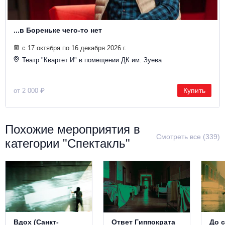
...в Бореньке чего-то нет
с 17 октября по 16 декабря 2026 г.
Театр "Квартет И" в помещении ДК им. Зуева
Купить
от 2 000 ₽
Похожие мероприятия в
Смотреть все (339)
категории "Спектакль"
Вдох (Санкт-
Ответ Гиппократа
До 