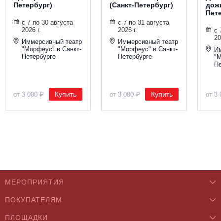
Петербург)
(Санкт-Петербург)
дожи
Пет
с 7 по 30 августа
с 7 по 31 августа
2026 г.
2026 г.
с 
20
Иммерсивный театр
Иммерсивный театр
"Морфеус" в Санкт-
"Морфеус" в Санкт-
И
Петербурге
Петербурге
"М
Пе
Купить
Купить
от 3 000 ₽
от 3 000 ₽
от 3 
МЕРОПРИЯТИЯ
ПОКУПАТЕЛЯМ
Концерты
ПЛОЩАДКИ