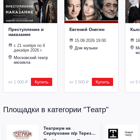
Металл
Преступление и
Евгений Онегин
Кыс
наказание
15.09.2026 19:00
16
с 21 ноября по 6
Дом музыки
Мо
декабря 2026 г.
м
Московский театр
мюзикла
Купить
Купить
от 1 000 ₽
от 3 500 ₽
от 5 
Площадки в категории "Театр"
Театриум на
Серпуховке п/р Терезы
Дуровой