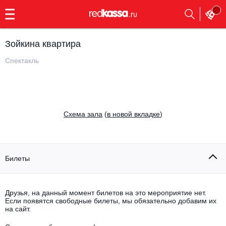
с
9:00
до
23:00
Зойкина квартира
Заказать
обратный
Спектакль
звонок
Главная
Все события
Выбрать мероприятие
Инди
Cхема зала
(
в новой вкладке
)
Все события
Как купить
Электронная музыка
Rap, hip-hop, RnB
Билеты
Все события
Контакты
Панк
Поэтический вечер
Друзья, на данный момент билетов на это мероприятие нет.
Если появятся свободные билеты, мы обязательно добавим их
Все события
Выбрать другой город
Концерты на теплоходе
на сайт.
Опера