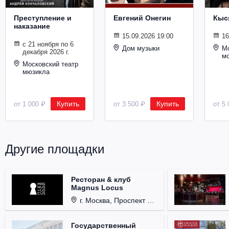
Преступление и
Евгений Онегин
Кыс
наказание
15.09.2026 19:00
16
с 21 ноября по 6
Дом музыки
Мо
декабря 2026 г.
м
Московский театр
мюзикла
Купить
Купить
от 1 000 ₽
от 3 500 ₽
от 5 
Другие площадки
Ресторан & клуб
Magnus Locus
г. Москва, Проспект Мира, д. 12, стр. 9.
Государственный