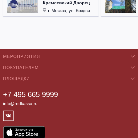
Кремлевский Дворец
г. Москва, ул. Воздвиженка, д. 1, Кремль.
МЕРОПРИЯТИЯ
ПОКУПАТЕЛЯМ
Концерты
ПЛОЩАДКИ
О нас
Классика
+7 495 665 9999
Бар/Ресторан/Кафе
Как купить
Театры
info@redkassa.ru
Клуб
Возврат билетов
Фестивали
Концертный зал
Контакты
Спорт
Театр
Партнёры
Цирк