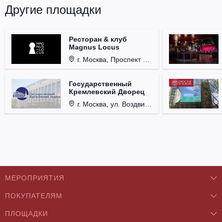
Другие площадки
Ресторан & клуб
Magnus Locus
г. Москва, Проспект Мира, д. 12, стр. 9.
Государственный
Кремлевский Дворец
г. Москва, ул. Воздвиженка, д. 1, Кремль.
МЕРОПРИЯТИЯ
ПОКУПАТЕЛЯМ
Концерты
ПЛОЩАДКИ
О нас
Классика