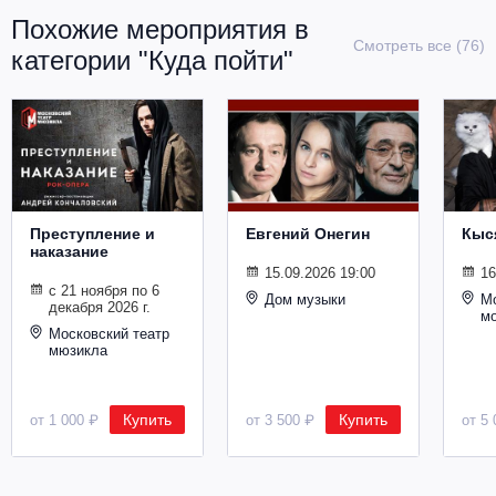
Похожие мероприятия в
Смотреть все (76)
категории "Куда пойти"
Преступление и
Евгений Онегин
Кыс
наказание
15.09.2026 19:00
16
с 21 ноября по 6
Дом музыки
Мо
декабря 2026 г.
м
Московский театр
мюзикла
Купить
Купить
от 1 000 ₽
от 3 500 ₽
от 5 