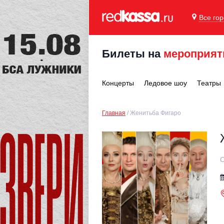
Все го
Билеты на
мероприят
Концерты
Ледовое шоу
Театры
Главная
Женитьба Фигаро
С