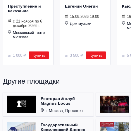
Преступление и
Евгений Онегин
Кыс
наказание
15.09.2026 19:00
16
с 21 ноября по 6
Дом музыки
Мо
декабря 2026 г.
м
Московский театр
мюзикла
Купить
Купить
от 1 000 ₽
от 3 500 ₽
от 5 
Другие площадки
Ресторан & клуб
Magnus Locus
г. Москва, Проспект Мира, д. 12, стр. 9.
Государственный
Кремлевский Дворец