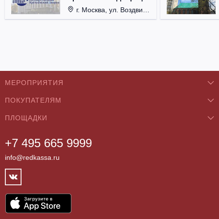
г. Москва, ул. Воздвиженка, д. 1, Кремль.
МЕРОПРИЯТИЯ
ПОКУПАТЕЛЯМ
Концерты
ПЛОЩАДКИ
О нас
Классика
+7 495 665 9999
Бар/Ресторан/Кафе
Как купить
Театры
info@redkassa.ru
Клуб
Возврат билетов
Фестивали
Концертный зал
Контакты
Спорт
Театр
Партнёры
Цирк
Спортивный комплекс
Архив
Шоу