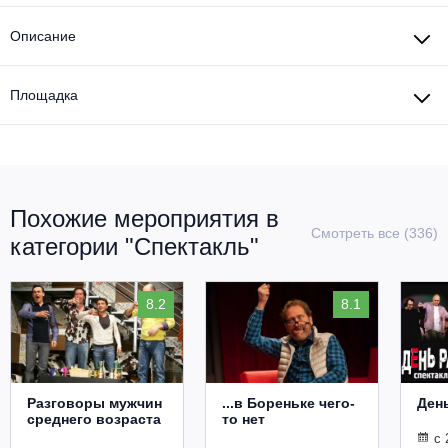
Описание
Площадка
Похожие мероприятия в
Смотреть все (336)
категории "Спектакль"
8.2
8.1
Разговоры мужчин
...в Бореньке чего-
Ден
среднего возраста
то нет
с 