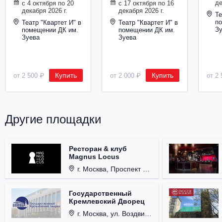
де
с 4 октября по 20
с 17 октября по 16
декабря 2026 г.
декабря 2026 г.
Те
п
Театр "Квартет И" в
Театр "Квартет И" в
З
помещении ДК им.
помещении ДК им.
Зуева
Зуева
Купить
Купить
от 2 500 ₽
от 2 000 ₽
от 2 
Другие площадки
Ресторан & клуб
Magnus Locus
г. Москва, Проспект Мира, д. 12, стр. 9.
Государственный
Кремлевский Дворец
г. Москва, ул. Воздвиженка, д. 1, Кремль.