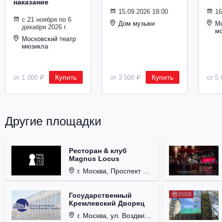
наказание
Металл
15.09.2026 19:00
16
с 21 ноября по 6
Дом музыки
Мо
декабря 2026 г.
м
Московский театр
мюзикла
Купить
Купить
от 1 000 ₽
от 3 500 ₽
от 5 
Другие площадки
Ресторан & клуб
Magnus Locus
г. Москва, Проспект Мира, д. 12, стр. 9.
Государственный
Кремлевский Дворец
г. Москва, ул. Воздвиженка, д. 1, Кремль.