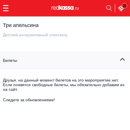
с
9:00
до
23:00
Три апельсина
Заказать
обратный
Детский интерактивный спектакль
звонок
Главная
Все события
Билеты
Выбрать мероприятие
Инди
Все события
Как купить
Электронная музыка
Друзья, на данный момент билетов на это мероприятие нет.
Если появятся свободные билеты, мы обязательно добавим их
на сайт.
Rap, hip-hop, RnB
Все события
Следите за обновлениями!
Контакты
Панк
Поэтический вечер
Все события
Выбрать другой город
Концерты на теплоходе
Опера