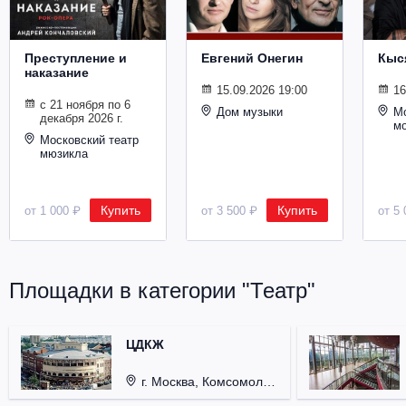
Металл
Преступление и
Евгений Онегин
Кыс
наказание
15.09.2026 19:00
16
с 21 ноября по 6
Дом музыки
Мо
декабря 2026 г.
м
Московский театр
мюзикла
Купить
Купить
от 1 000 ₽
от 3 500 ₽
от 5 
Площадки в категории "Театр"
ЦДКЖ
г. Москва, Комсомольская пл., д. 4.