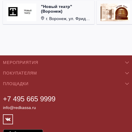
"Новый театр"
(Воронеж)
г. Воронеж, ул. Фридриха Энгельса, д. 60.
МЕРОПРИЯТИЯ
ПОКУПАТЕЛЯМ
Концерты
ПЛОЩАДКИ
О нас
Классика
+7 495 665 9999
Бар/Ресторан/Кафе
Как купить
Театры
info@redkassa.ru
Клуб
Возврат билетов
Фестивали
Концертный зал
Контакты
Спорт
Театр
Партнёры