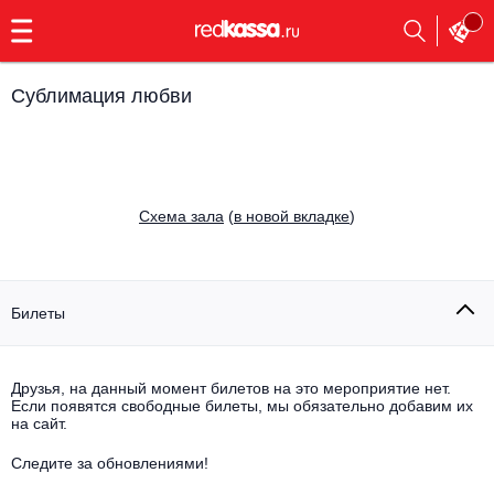
с
9:00
до
23:00
Сублимация любви
Заказать
обратный
звонок
Главная
Все события
Cхема зала
(
в новой вкладке
)
Выбрать мероприятие
Инди
Все события
Как купить
Электронная музыка
Билеты
Rap, hip-hop, RnB
Все события
Друзья, на данный момент билетов на это мероприятие нет.
Контакты
Панк
Если появятся свободные билеты, мы обязательно добавим их
Поэтический вечер
на сайт.
Все события
Выбрать другой город
Концерты на теплоходе
Опера
Следите за обновлениями!