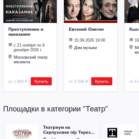
Металл
Преступление и
Евгений Онегин
Кыс
наказание
15.09.2026 19:00
16
с 21 ноября по 6
Дом музыки
Мо
декабря 2026 г.
м
Московский театр
мюзикла
Купить
Купить
от 1 000 ₽
от 3 500 ₽
от 5 
Площадки в категории "Театр"
Театриум на
Серпуховке п/р Терезы
Дуровой