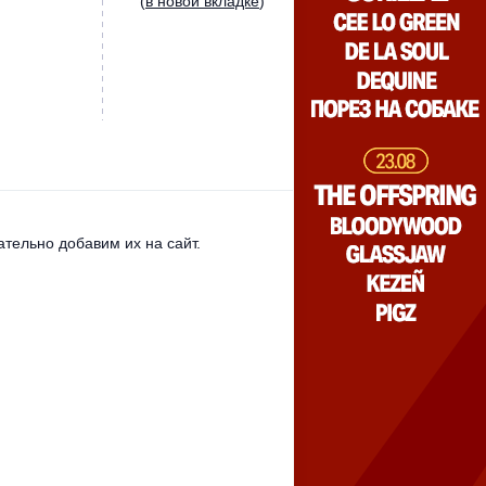
(
в новой вкладке
)
тельно добавим их на сайт.