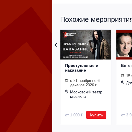
Похожие мероприятия 
Преступление и
Евге
наказание
15.
с 21 ноября по 6
До
декабря 2026 г.
Московский театр
мюзикла
Купить
от 1 000 ₽
от 3 