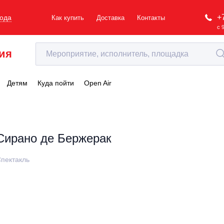
+
рода
Как купить
Доставка
Контакты
с 
ия
Детям
Куда пойти
Open Air
Сирано де Бержерак
пектакль