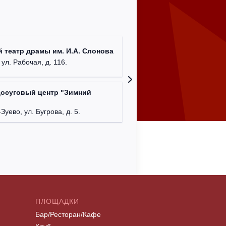
ДК им. 
 театр драмы им. И.А. Слонова
г. Моск
 ул. Рабочая, д. 116.
досуговый центр "Зимний
Московс
г. Мос
Зуево, ул. Бугрова, д. 5.
ПЛОЩАДКИ
Бар/Ресторан/Кафе