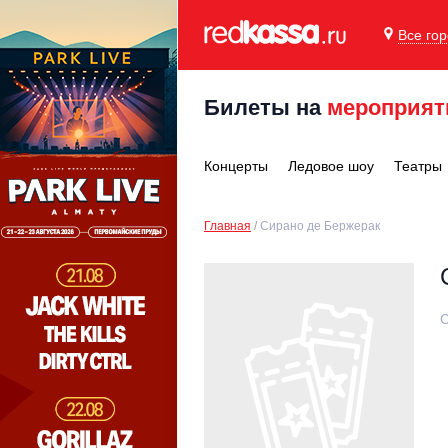
Все го
Билеты на
мероприят
Концерты
Ледовое шоу
Театры
Главная
Сирано де Бержерак
С