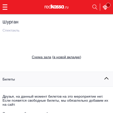
с
9:00
до
23:00
Шурган
Заказать
обратный
Спектакль
звонок
Главная
Все события
Выбрать мероприятие
Инди
Cхема зала
(
в новой вкладке
)
Все события
Как купить
Электронная музыка
Rap, hip-hop, RnB
Билеты
Все события
Контакты
Панк
Поэтический вечер
Друзья, на данный момент билетов на это мероприятие нет.
Если появятся свободные билеты, мы обязательно добавим их
Все события
Выбрать другой город
Концерты на теплоходе
на сайт.
Опера