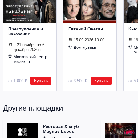
Металл
Преступление и
Евгений Онегин
Кыс
наказание
15.09.2026 19:00
16
с 21 ноября по 6
Дом музыки
Мо
декабря 2026 г.
м
Московский театр
мюзикла
Купить
Купить
от 1 000 ₽
от 3 500 ₽
от 5 
Другие площадки
Ресторан & клуб
Magnus Locus