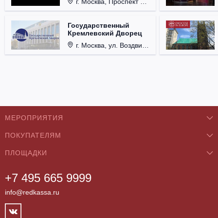
г. Москва, Проспект Мира, д. 12, стр. 9.
Государственный
Кремлевский Дворец
г. Москва, ул. Воздвиженка, д. 1, Кремль.
МЕРОПРИЯТИЯ
ПОКУПАТЕЛЯМ
Концерты
ПЛОЩАДКИ
О нас
Классика
+7 495 665 9999
Бар/Ресторан/Кафе
Как купить
Театры
info@redkassa.ru
Клуб
Возврат билетов
Фестивали
Концертный зал
Контакты
Спорт