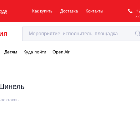
+
рода
Как купить
Доставка
Контакты
с 
ия
Детям
Куда пойти
Open Air
Шинель
пектакль