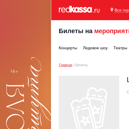
Все го
Билеты на
мероприят
Концерты
Ледовое шоу
Театры
Главная
Шинель
С