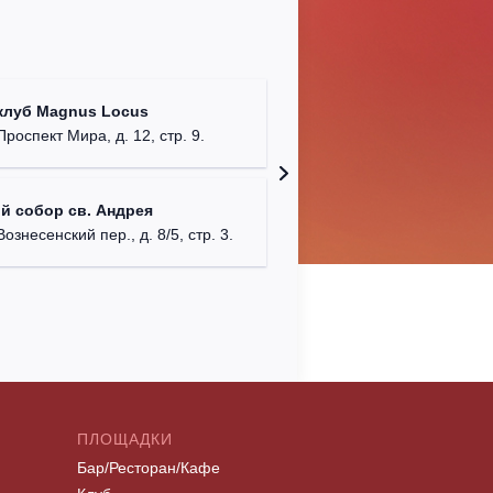
Храм Хр
клуб Magnus Locus
Соборо
Проспект Мира, д. 12, стр. 9.
г. Моск
Римско-
й собор св. Андрея
г. Москв
Вознесенский пер., д. 8/5, стр. 3.
ПЛОЩАДКИ
Бар/Ресторан/Кафе