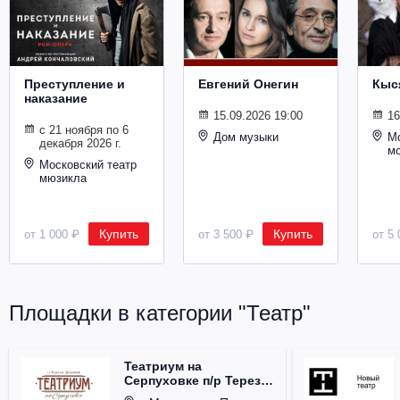
Металл
Преступление и
Евгений Онегин
Кыс
наказание
15.09.2026 19:00
16
с 21 ноября по 6
Дом музыки
Мо
декабря 2026 г.
м
Московский театр
мюзикла
Купить
Купить
от 1 000 ₽
от 3 500 ₽
от 5 
Площадки в категории "Театр"
Театриум на
Серпуховке п/р Терезы
Дуровой