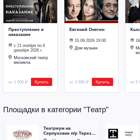
Металл
Преступление и
Евгений Онегин
Кыс
наказание
15.09.2026 19:00
16
с 21 ноября по 6
Дом музыки
Мо
декабря 2026 г.
м
Московский театр
мюзикла
Купить
Купить
от 1 000 ₽
от 3 500 ₽
от 5 
Площадки в категории "Театр"
Театриум на
Серпуховке п/р Терезы
Дуровой