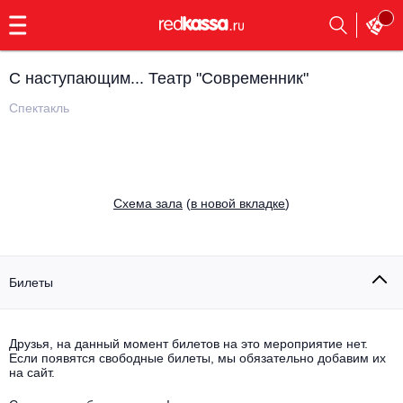
с
9:00
до
23:00
С наступающим... Театр "Современник"
Заказать
обратный
Спектакль
звонок
Главная
Все события
Выбрать мероприятие
Инди
Cхема зала
(
в новой вкладке
)
Все события
Как купить
Электронная музыка
Rap, hip-hop, RnB
Билеты
Все события
Контакты
Панк
Поэтический вечер
Друзья, на данный момент билетов на это мероприятие нет.
Если появятся свободные билеты, мы обязательно добавим их
Все события
Выбрать другой город
Концерты на теплоходе
на сайт.
Опера