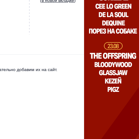
(
в новой вкладке
)
тельно добавим их на сайт.