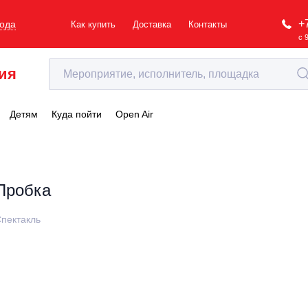
+
рода
Как купить
Доставка
Контакты
с 
ия
Детям
Куда пойти
Open Air
Пробка
пектакль