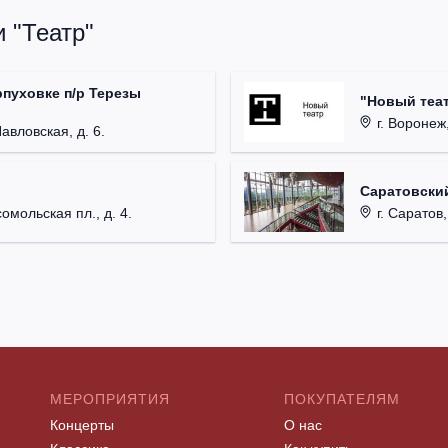
 "Театр"
рпуховке п/р Терезы
"Новый теат
г. Воронеж,
Павловская, д. 6.
Саратовский
омольская пл., д. 4.
г. Саратов,
МЕРОПРИЯТИЯ
ПОКУПАТЕЛЯМ
Концерты
О нас