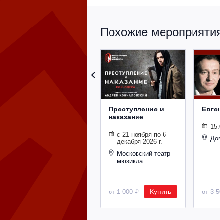
Похожие мероприятия 
Преступление и
Евге
наказание
15.
с 21 ноября по 6
До
декабря 2026 г.
Московский театр
мюзикла
Купить
от 1 000 ₽
от 3 