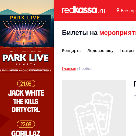
Все го
Билеты на
мероприят
Концерты
Ледовое шоу
Театры
Главная
Пробка
С