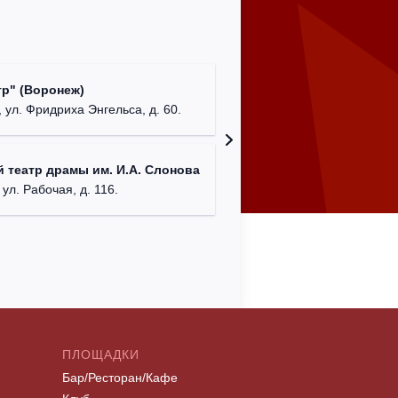
Культур
р" (Воронеж)
театр"
 ул. Фридриха Энгельса, д. 60.
г. Орех
ДК им. 
 театр драмы им. И.А. Слонова
г. Моск
 ул. Рабочая, д. 116.
ПЛОЩАДКИ
Бар/Ресторан/Кафе