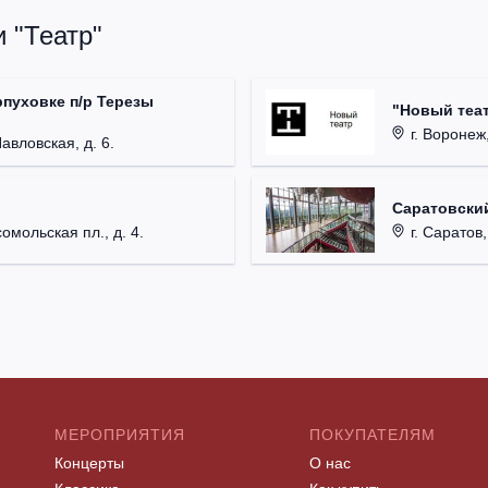
 "Театр"
рпуховке п/р Терезы
"Новый теат
г. Воронеж,
Павловская, д. 6.
Саратовский
омольская пл., д. 4.
г. Саратов,
МЕРОПРИЯТИЯ
ПОКУПАТЕЛЯМ
Концерты
О нас