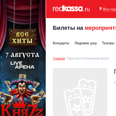
Все го
Билеты на
мероприят
Концерты
Ледовое шоу
Театры
Главная
Притча о потерянном брате
С