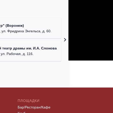
Культур
р" (Воронеж)
театр"
 ул. Фридриха Энгельса, д. 60.
г. Орех
ДК им. 
 театр драмы им. И.А. Слонова
г. Моск
 ул. Рабочая, д. 116.
ПЛОЩАДКИ
Бар/Ресторан/Кафе