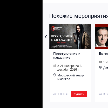
Похожие мероприятия 
Преступление и
Евге
наказание
15.
с 21 ноября по 6
До
декабря 2026 г.
Московский театр
мюзикла
Купить
от 1 000 ₽
от 3 