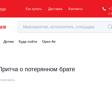
+
рода
Как купить
Доставка
Контакты
с 
ия
Детям
Куда пойти
Open Air
Притча о потерянном брате
пектакль