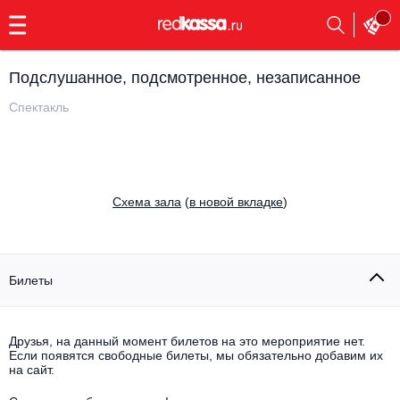
с
9:00
до
23:00
Подслушанное, подсмотренное, незаписанное
Заказать
обратный
Спектакль
звонок
Главная
Все события
Выбрать мероприятие
Инди
Cхема зала
(
в новой вкладке
)
Все события
Как купить
Электронная музыка
Rap, hip-hop, RnB
Билеты
Все события
Контакты
Панк
Поэтический вечер
Друзья, на данный момент билетов на это мероприятие нет.
Если появятся свободные билеты, мы обязательно добавим их
Все события
Выбрать другой город
Концерты на теплоходе
на сайт.
Опера