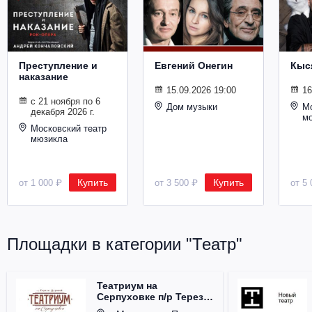
Металл
Преступление и
Евгений Онегин
Кыс
наказание
15.09.2026 19:00
16
с 21 ноября по 6
Дом музыки
Мо
декабря 2026 г.
м
Московский театр
мюзикла
Купить
Купить
от 1 000 ₽
от 3 500 ₽
от 5 
Площадки в категории "Театр"
Театриум на
Серпуховке п/р Терезы
Дуровой