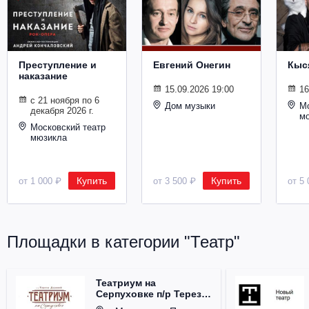
Металл
Преступление и
Евгений Онегин
Кыс
наказание
15.09.2026 19:00
16
с 21 ноября по 6
Дом музыки
Мо
декабря 2026 г.
м
Московский театр
мюзикла
Купить
Купить
от 1 000 ₽
от 3 500 ₽
от 5 
Площадки в категории "Театр"
Театриум на
Серпуховке п/р Терезы
Дуровой