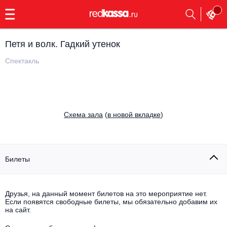
с
9:00
до
23:00
Петя и волк. Гадкий утенок
Заказать
обратный
Спектакль
звонок
Главная
Все события
Выбрать мероприятие
Инди
Cхема зала
(
в новой вкладке
)
Все события
Как купить
Электронная музыка
Rap, hip-hop, RnB
Билеты
Все события
Контакты
Панк
Поэтический вечер
Друзья, на данный момент билетов на это мероприятие нет.
Если появятся свободные билеты, мы обязательно добавим их
Все события
Выбрать другой город
Концерты на теплоходе
на сайт.
Опера