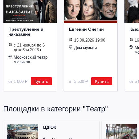
Металл
Преступление и
Евгений Онегин
Кыс
наказание
15.09.2026 19:00
16
с 21 ноября по 6
Дом музыки
Мо
декабря 2026 г.
м
Московский театр
мюзикла
Купить
Купить
от 1 000 ₽
от 3 500 ₽
от 5 
Площадки в категории "Театр"
ЦДКЖ