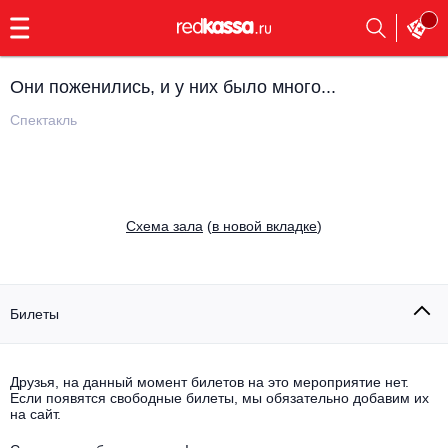
с
9:00
до
23:00
Они поженились, и у них было много...
Заказать
обратный
Спектакль
звонок
Главная
Все события
Выбрать мероприятие
Инди
Cхема зала
(
в новой вкладке
)
Все события
Как купить
Электронная музыка
Rap, hip-hop, RnB
Билеты
Все события
Контакты
Панк
Поэтический вечер
Друзья, на данный момент билетов на это мероприятие нет.
Если появятся свободные билеты, мы обязательно добавим их
Все события
Выбрать другой город
Концерты на теплоходе
на сайт.
Опера