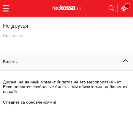
с
9:00
до
23:00
Не друзья
Заказать
обратный
Спектакль
звонок
Главная
Все события
Билеты
Выбрать мероприятие
Инди
Все события
Как купить
Электронная музыка
Друзья, на данный момент билетов на это мероприятие нет.
Если появятся свободные билеты, мы обязательно добавим их
на сайт.
Rap, hip-hop, RnB
Все события
Следите за обновлениями!
Контакты
Панк
Поэтический вечер
Все события
Выбрать другой город
Концерты на теплоходе
Опера