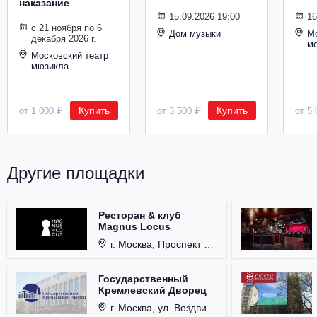
наказание
Металл
15.09.2026 19:00
16
с 21 ноября по 6
Дом музыки
Мо
декабря 2026 г.
м
Московский театр
мюзикла
Купить
Купить
от 1 000 ₽
от 3 500 ₽
от 5 
Другие площадки
Ресторан & клуб
Magnus Locus
г. Москва, Проспект Мира, д. 12, стр. 9.
Государственный
Кремлевский Дворец
г. Москва, ул. Воздвиженка, д. 1, Кремль.