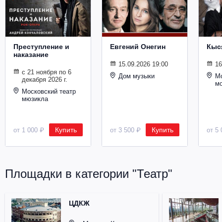
Металл
Преступление и
Евгений Онегин
Кыс
наказание
15.09.2026 19:00
16
с 21 ноября по 6
Дом музыки
Мо
декабря 2026 г.
м
Московский театр
мюзикла
Купить
Купить
от 1 000 ₽
от 3 500 ₽
от 5 
Площадки в категории "Театр"
ЦДКЖ