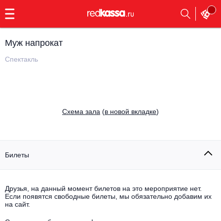
с
9:00
до
23:00
Муж напрокат
Заказать
обратный
Спектакль
звонок
Главная
Все события
Выбрать мероприятие
Инди
Cхема зала
(
в новой вкладке
)
Все события
Как купить
Электронная музыка
Rap, hip-hop, RnB
Билеты
Все события
Контакты
Панк
Поэтический вечер
Друзья, на данный момент билетов на это мероприятие нет.
Если появятся свободные билеты, мы обязательно добавим их
Все события
Выбрать другой город
Концерты на теплоходе
на сайт.
Опера