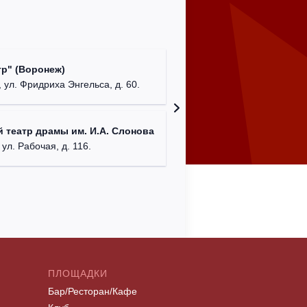
Культур
р" (Воронеж)
театр"
 ул. Фридриха Энгельса, д. 60.
г. Орех
ДК им. 
 театр драмы им. И.А. Слонова
г. Моск
 ул. Рабочая, д. 116.
ПЛОЩАДКИ
Бар/Ресторан/Кафе