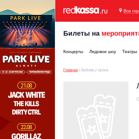
Все го
Билеты на
мероприят
Концерты
Ледовое шоу
Театры
Главная
Любовь у трона
С