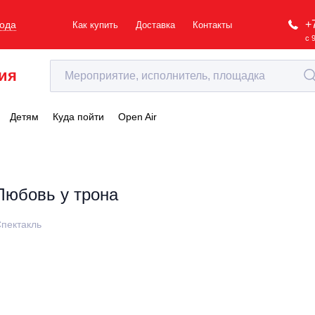
+
рода
Как купить
Доставка
Контакты
с 
ия
Детям
Куда пойти
Open Air
Любовь у трона
пектакль