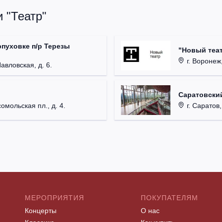
 "Театр"
рпуховке п/р Терезы
"Новый теат
г. Воронеж,
Павловская, д. 6.
Саратовский
омольская пл., д. 4.
г. Саратов,
МЕРОПРИЯТИЯ
ПОКУПАТЕЛЯМ
Концерты
О нас