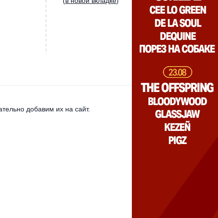
(
в новой вкладке
)
тельно добавим их на сайт.