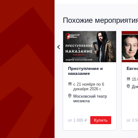
Похожие мероприятия 
Преступление и
Евге
наказание
15.
с 21 ноября по 6
До
декабря 2026 г.
Московский театр
мюзикла
Купить
от 1 000 ₽
от 3 