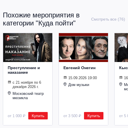
Похожие мероприятия в
Смотреть все (76)
категории "Куда пойти"
Преступление и
Евгений Онегин
Кыс
наказание
15.09.2026 19:00
16
с 21 ноября по 6
Дом музыки
Мо
декабря 2026 г.
м
Московский театр
мюзикла
Купить
Купить
от 1 000 ₽
от 3 500 ₽
от 5 