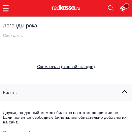
с
9:00
до
23:00
Легенды рока
Заказать
обратный
Спектакль
звонок
Главная
Все события
Выбрать мероприятие
Инди
Cхема зала
(
в новой вкладке
)
Все события
Как купить
Электронная музыка
Rap, hip-hop, RnB
Билеты
Все события
Контакты
Панк
Поэтический вечер
Друзья, на данный момент билетов на это мероприятие нет.
Если появятся свободные билеты, мы обязательно добавим их
Все события
Выбрать другой город
Концерты на теплоходе
на сайт.
Опера