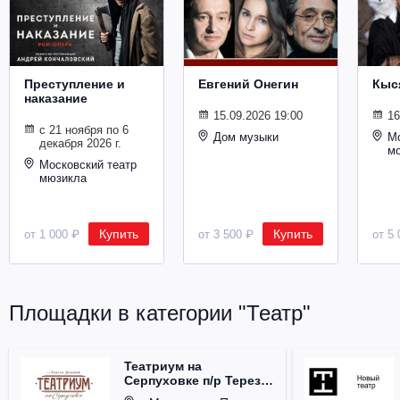
Металл
Преступление и
Евгений Онегин
Кыс
наказание
15.09.2026 19:00
16
с 21 ноября по 6
Дом музыки
Мо
декабря 2026 г.
м
Московский театр
мюзикла
Купить
Купить
от 1 000 ₽
от 3 500 ₽
от 5 
Площадки в категории "Театр"
Театриум на
Серпуховке п/р Терезы
Дуровой