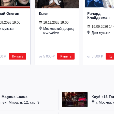
ний Онегин
Кыся
Ричард
Клайдерман
09.2026 19:00
16.11.2026 19:00
19.09.2026 14:
м музыки
Московский дворец
молодёжи
Дом музыки
Купить
Купить
Ку
500 ₽
от 5 000 ₽
от 3 500 ₽
б Magnus Locus
Клуб «16 То
пект Мира, д. 12, стр. 9.
г. Москва, 