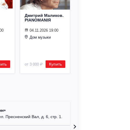
Дмитрий Маликов.
Рождественский
PIANOMANIЯ
концерт
Владимира
Спивакова
00
04.11.2026 19:00
Дом музыки
24.12.2026 19:00
Дом музыки
пить
Купить
Купить
от 3 000 ₽
от 8 500 ₽
Римско-
нн»
г. Москв
ул. Пресненский Вал, д. 6, стр. 1.