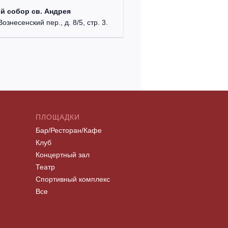
Храм Хр
й собор св. Андрея
Соборо
Вознесенский пер., д. 8/5, стр. 3.
г. Моск
ПЛОЩАДКИ
Бар/Ресторан/Кафе
Клуб
Концертный зал
Театр
Спортивный комплекс
Все