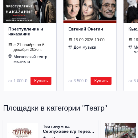
Металл
Преступление и
Евгений Онегин
Кыс
наказание
15.09.2026 19:00
16
с 21 ноября по 6
Дом музыки
Мо
декабря 2026 г.
м
Московский театр
мюзикла
Купить
Купить
от 1 000 ₽
от 3 500 ₽
от 5 
Площадки в категории "Театр"
Театриум на
Серпуховке п/р Терезы
Дуровой