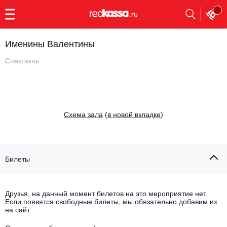
с
9:00
до
23:00
Именины Валентины
Заказать
обратный
Спектакль
звонок
Главная
Все события
Выбрать мероприятие
Инди
Cхема зала
(
в новой вкладке
)
Все события
Как купить
Электронная музыка
Rap, hip-hop, RnB
Билеты
Все события
Контакты
Панк
Поэтический вечер
Друзья, на данный момент билетов на это мероприятие нет.
Если появятся свободные билеты, мы обязательно добавим их
Все события
Выбрать другой город
Концерты на теплоходе
на сайт.
Опера