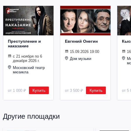
Преступление и
Евгений Онегин
Кыс
наказание
15.09.2026 19:00
16
с 21 ноября по 6
Дом музыки
Мо
декабря 2026 г.
м
Московский театр
мюзикла
Купить
Купить
от 1 000 ₽
от 3 500 ₽
от 5 
Другие площадки