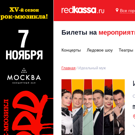
Все го
Билеты на
мероприят
Концерты
Ледовое шоу
Театры
Главная
Идеальный муж
С