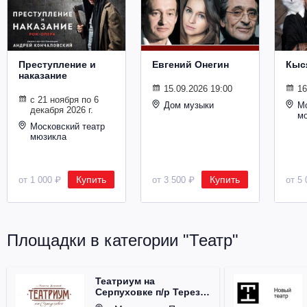
Металл
Преступление и
Евгений Онегин
Кыс
наказание
15.09.2026 19:00
16
с 21 ноября по 6
Дом музыки
Мо
декабря 2026 г.
м
Московский театр
мюзикла
Купить
Купить
от 1 000 ₽
от 3 500 ₽
от 5 
Площадки в категории "Театр"
Театриум на
Серпуховке п/р Терезы
Дуровой