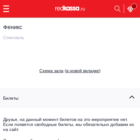
с
9:00
до
23:00
Феникс
Заказать
обратный
Спектакль
звонок
Главная
Все события
Выбрать мероприятие
Инди
Cхема зала
(
в новой вкладке
)
Все события
Как купить
Электронная музыка
Rap, hip-hop, RnB
Билеты
Все события
Контакты
Панк
Поэтический вечер
Друзья, на данный момент билетов на это мероприятие нет.
Если появятся свободные билеты, мы обязательно добавим их
Все события
Выбрать другой город
Концерты на теплоходе
на сайт.
Опера