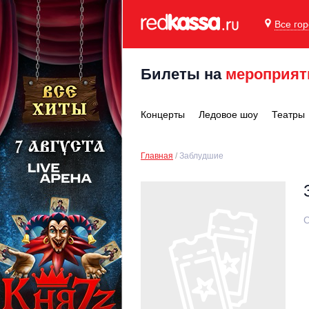
Все го
Билеты на
мероприят
Концерты
Ледовое шоу
Театры
Главная
Заблудшие
С