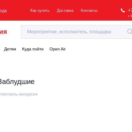
+
рода
Как купить
Доставка
Контакты
с 
ия
Детям
Куда пойти
Open Air
Заблудшие
пектакль-экскурсия