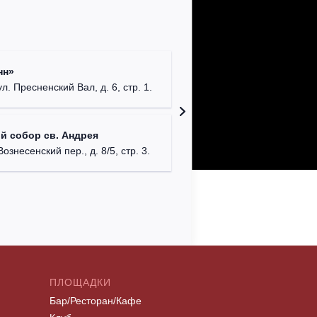
Римско-
нн»
г. Москв
ул. Пресненский Вал, д. 6, стр. 1.
Храм Хр
й собор св. Андрея
Соборо
Вознесенский пер., д. 8/5, стр. 3.
г. Моск
ПЛОЩАДКИ
Бар/Ресторан/Кафе