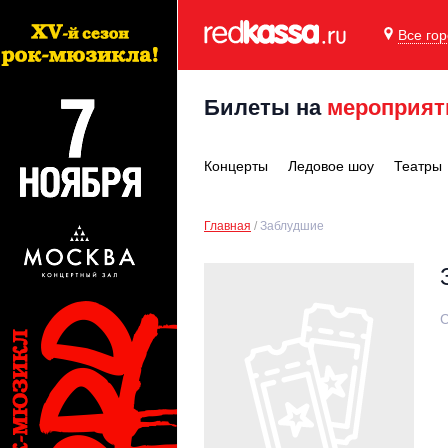
Все го
Билеты на
мероприят
Концерты
Ледовое шоу
Театры
Главная
Заблудшие
С