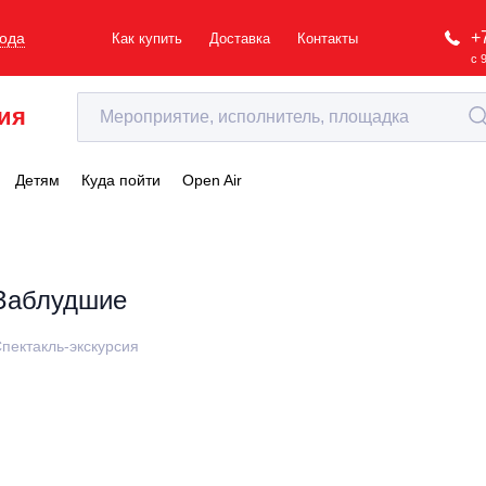
+
рода
Как купить
Доставка
Контакты
с 
ия
Детям
Куда пойти
Open Air
Заблудшие
пектакль-экскурсия