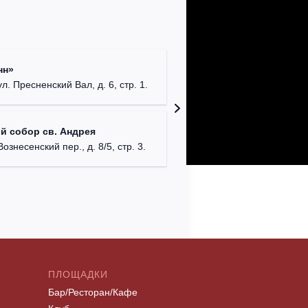
Римско-
нн»
г. Москв
ул. Пресненский Вал, д. 6, стр. 1.
Храм Хр
й собор св. Андрея
Соборо
Вознесенский пер., д. 8/5, стр. 3.
г. Моск
ПЛОЩАДКИ
Бар/Ресторан/Кафе