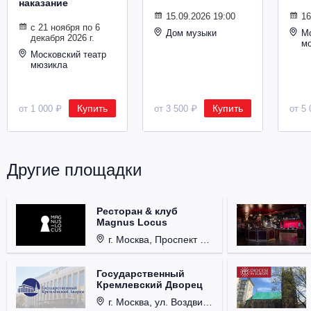
наказание
Металл
15.09.2026 19:00
16
с 21 ноября по 6
Дом музыки
Мо
декабря 2026 г.
м
Московский театр
мюзикла
Купить
Купить
от 1 000 ₽
от 3 500 ₽
от 5 
Другие площадки
Ресторан & клуб
Magnus Locus
г. Москва, Проспект Мира, д. 12, стр. 9.
Государственный
Кремлевский Дворец
г. Москва, ул. Воздвиженка, д. 1, Кремль.