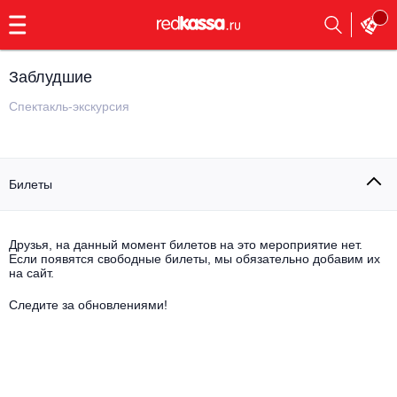
с
9:00
до
23:00
Заблудшие
Заказать
обратный
Спектакль-экскурсия
звонок
Главная
Все события
Билеты
Выбрать мероприятие
Инди
Все события
Как купить
Электронная музыка
Друзья, на данный момент билетов на это мероприятие нет.
Если появятся свободные билеты, мы обязательно добавим их
на сайт.
Rap, hip-hop, RnB
Все события
Следите за обновлениями!
Контакты
Панк
Поэтический вечер
Все события
Выбрать другой город
Концерты на теплоходе
Опера