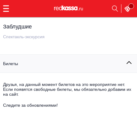
с
9:00
до
23:00
Заблудшие
Заказать
обратный
Спектакль-экскурсия
звонок
Главная
Все события
Билеты
Выбрать мероприятие
Инди
Все события
Как купить
Электронная музыка
Друзья, на данный момент билетов на это мероприятие нет.
Если появятся свободные билеты, мы обязательно добавим их
на сайт.
Rap, hip-hop, RnB
Все события
Следите за обновлениями!
Контакты
Панк
Поэтический вечер
Все события
Выбрать другой город
Концерты на теплоходе
Опера