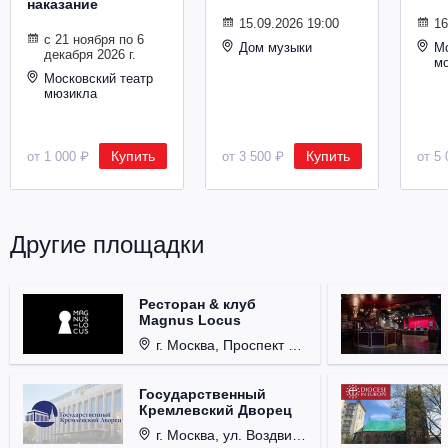
наказание
Металл
15.09.2026 19:00
16
с 21 ноября по 6
Дом музыки
Мо
декабря 2026 г.
м
Московский театр
мюзикла
Купить
Купить
от 1 000 ₽
от 3 500 ₽
от 5 
Другие площадки
Ресторан & клуб
Magnus Locus
г. Москва, Проспект Мира, д. 12, стр. 9.
Государственный
Кремлевский Дворец
г. Москва, ул. Воздвиженка, д. 1, Кремль.