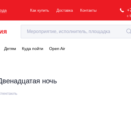
+
рода
Как купить
Доставка
Контакты
с 
ия
Детям
Куда пойти
Open Air
Двенадцатая ночь
пектакль