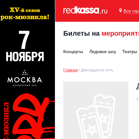
Все го
Билеты на
мероприят
Концерты
Ледовое шоу
Театры
Главная
Двенадцатая ночь
С