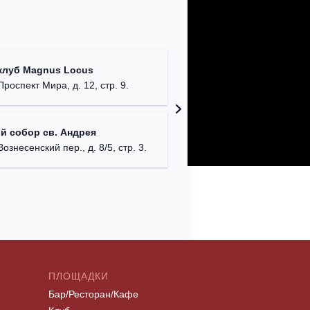
Храм Хр
клуб Magnus Locus
Соборо
Проспект Мира, д. 12, стр. 9.
г. Моск
Римско-
й собор св. Андрея
г. Москв
Вознесенский пер., д. 8/5, стр. 3.
ПЛОЩАДКИ
Бар/Ресторан/Кафе