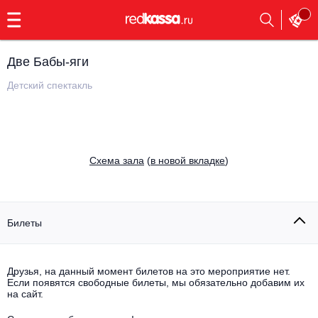
с
9:00
до
23:00
Две Бабы-яги
Заказать
обратный
Детский спектакль
звонок
Главная
Все события
Выбрать мероприятие
Инди
Cхема зала
(
в новой вкладке
)
Все события
Как купить
Электронная музыка
Rap, hip-hop, RnB
Билеты
Все события
Контакты
Панк
Поэтический вечер
Друзья, на данный момент билетов на это мероприятие нет.
Если появятся свободные билеты, мы обязательно добавим их
Все события
Выбрать другой город
Концерты на теплоходе
на сайт.
Опера