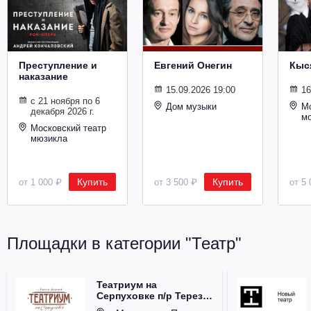
Металл
Преступление и
Евгений Онегин
Кыс
наказание
15.09.2026 19:00
16
с 21 ноября по 6
Дом музыки
Мо
декабря 2026 г.
м
Московский театр
мюзикла
Купить
Купить
от 1 000 ₽
от 3 500 ₽
от 5 
Площадки в категории "Театр"
Театриум на
Серпуховке п/р Терезы
Дуровой