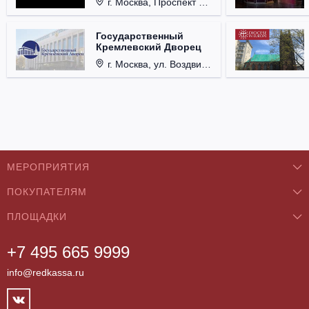
г. Москва, Проспект Мира, д. 12, стр. 9.
Государственный
Кремлевский Дворец
г. Москва, ул. Воздвиженка, д. 1, Кремль.
МЕРОПРИЯТИЯ
ПОКУПАТЕЛЯМ
Концерты
ПЛОЩАДКИ
О нас
Классика
+7 495 665 9999
Бар/Ресторан/Кафе
Как купить
Театры
info@redkassa.ru
Клуб
Возврат билетов
Фестивали
Концертный зал
Контакты
Спорт