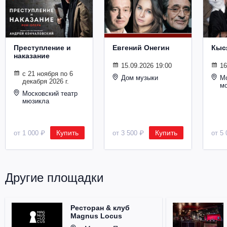
Металл
Преступление и
Евгений Онегин
Кыс
наказание
15.09.2026 19:00
16
с 21 ноября по 6
Дом музыки
Мо
декабря 2026 г.
м
Московский театр
мюзикла
Купить
Купить
от 1 000 ₽
от 3 500 ₽
от 5 
Другие площадки
Ресторан & клуб
Magnus Locus