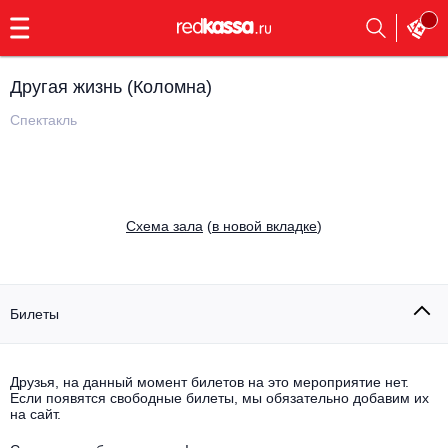
с
9:00
до
23:00
Другая жизнь (Коломна)
Заказать
обратный
Спектакль
звонок
Главная
Все события
Выбрать мероприятие
Инди
Cхема зала
(
в новой вкладке
)
Все события
Как купить
Электронная музыка
Rap, hip-hop, RnB
Билеты
Все события
Контакты
Панк
Поэтический вечер
Друзья, на данный момент билетов на это мероприятие нет.
Если появятся свободные билеты, мы обязательно добавим их
Все события
Выбрать другой город
Концерты на теплоходе
на сайт.
Опера