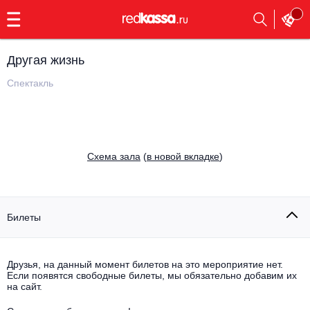
с
9:00
до
23:00
Другая жизнь
Заказать
обратный
Спектакль
звонок
Главная
Все события
Выбрать мероприятие
Инди
Cхема зала
(
в новой вкладке
)
Все события
Как купить
Электронная музыка
Rap, hip-hop, RnB
Билеты
Все события
Контакты
Панк
Поэтический вечер
Друзья, на данный момент билетов на это мероприятие нет.
Если появятся свободные билеты, мы обязательно добавим их
Все события
Выбрать другой город
Концерты на теплоходе
на сайт.
Опера