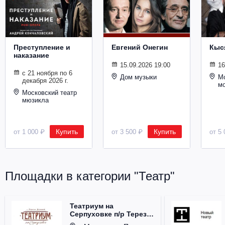
Металл
Преступление и
Евгений Онегин
Кыс
наказание
15.09.2026 19:00
16
с 21 ноября по 6
Дом музыки
Мо
декабря 2026 г.
м
Московский театр
мюзикла
Купить
Купить
от 1 000 ₽
от 3 500 ₽
от 5 
Площадки в категории "Театр"
Театриум на
Серпуховке п/р Терезы
Дуровой