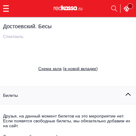
с
9:00
до
23:00
Достоевский. Бесы
Заказать
обратный
Спектакль
звонок
Главная
Все события
Выбрать мероприятие
Инди
Cхема зала
(
в новой вкладке
)
Все события
Как купить
Электронная музыка
Rap, hip-hop, RnB
Билеты
Все события
Контакты
Панк
Поэтический вечер
Друзья, на данный момент билетов на это мероприятие нет.
Если появятся свободные билеты, мы обязательно добавим их
Все события
Выбрать другой город
Концерты на теплоходе
на сайт.
Опера