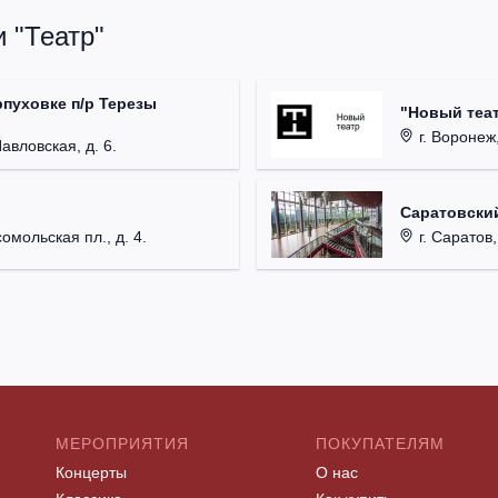
 "Театр"
рпуховке п/р Терезы
"Новый теат
г. Воронеж,
Павловская, д. 6.
Саратовский
омольская пл., д. 4.
г. Саратов,
МЕРОПРИЯТИЯ
ПОКУПАТЕЛЯМ
Концерты
О нас