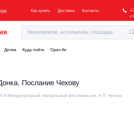
+
рода
Как купить
Доставка
Контакты
с 
ия
Детям
Куда пойти
Open Air
Донка. Послание Чехову
4-й Международный театральный фестиваль им. А.П. Чехова