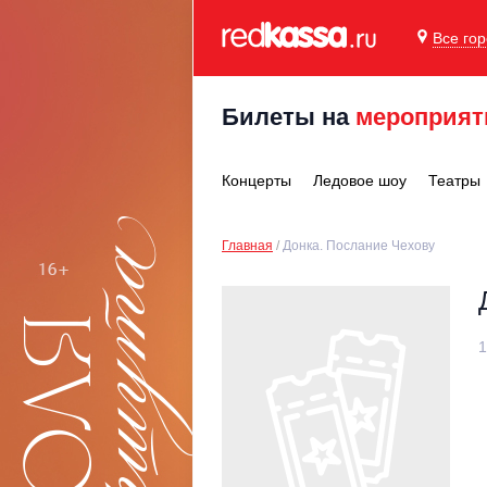
Все го
Билеты на
мероприят
Концерты
Ледовое шоу
Театры
Главная
Донка. Послание Чехову
1