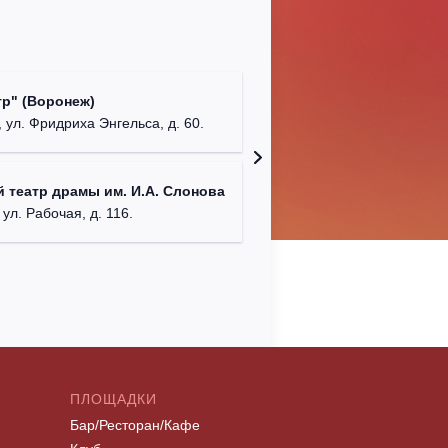
Культур
р" (Воронеж)
театр"
 ул. Фридриха Энгельса, д. 60.
г. Орех
ДК им. 
 театр драмы им. И.А. Слонова
г. Моск
 ул. Рабочая, д. 116.
ПЛОЩАДКИ
Бар/Ресторан/Кафе