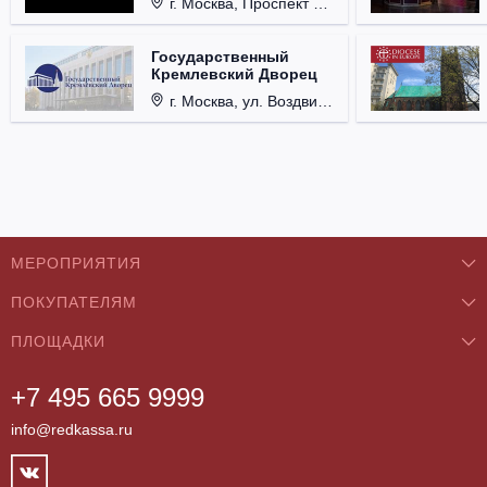
г. Москва, Проспект Мира, д. 12, стр. 9.
Государственный
Кремлевский Дворец
г. Москва, ул. Воздвиженка, д. 1, Кремль.
МЕРОПРИЯТИЯ
ПОКУПАТЕЛЯМ
Концерты
ПЛОЩАДКИ
О нас
Классика
+7 495 665 9999
Бар/Ресторан/Кафе
Как купить
Театры
info@redkassa.ru
Клуб
Возврат билетов
Фестивали
Концертный зал
Контакты
Спорт