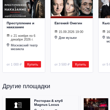
Металл
Преступление и
Евгений Онегин
Кыс
наказание
15.09.2026 19:00
16
с 21 ноября по 6
Дом музыки
Мо
декабря 2026 г.
м
Московский театр
мюзикла
Купить
Купить
от 1 000 ₽
от 3 500 ₽
от 5 
Другие площадки
Ресторан & клуб
Magnus Locus