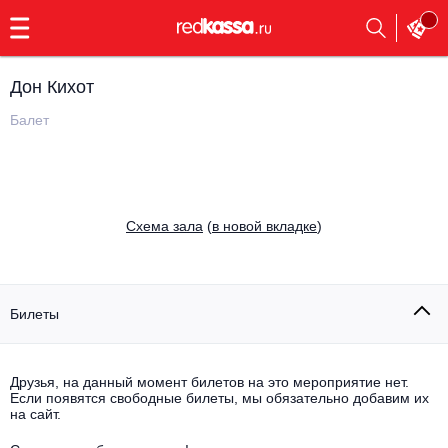
с
9:00
до
23:00
Дон Кихот
Заказать
обратный
Балет
звонок
Главная
Все события
Выбрать мероприятие
Инди
Cхема зала
(
в новой вкладке
)
Все события
Как купить
Электронная музыка
Rap, hip-hop, RnB
Билеты
Все события
Контакты
Панк
Поэтический вечер
Друзья, на данный момент билетов на это мероприятие нет.
Если появятся свободные билеты, мы обязательно добавим их
Все события
Выбрать другой город
Концерты на теплоходе
на сайт.
Опера