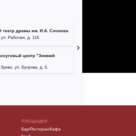
ДК им. 
 театр драмы им. И.А. Слонова
г. Моск
 ул. Рабочая, д. 116.
досуговый центр "Зимний
Московс
г. Мос
Зуево, ул. Бугрова, д. 5.
ПЛОЩАДКИ
Бар/Ресторан/Кафе