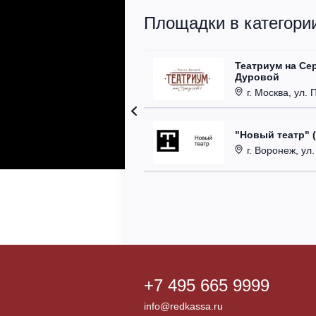
Площадки в категории
Театриум на Се
Дуровой
г. Москва, ул. 
"Новый театр" 
г. Воронеж, ул
+7 495 665 9999
info@redkassa.ru