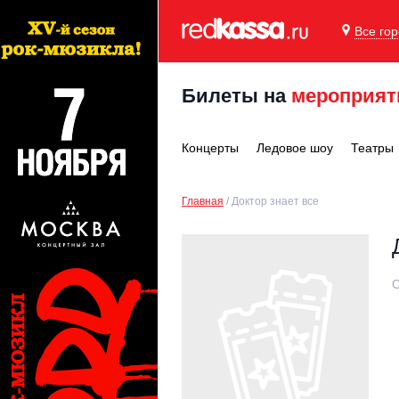
Все го
Билеты на
мероприят
Концерты
Ледовое шоу
Театры
Главная
Доктор знает все
С