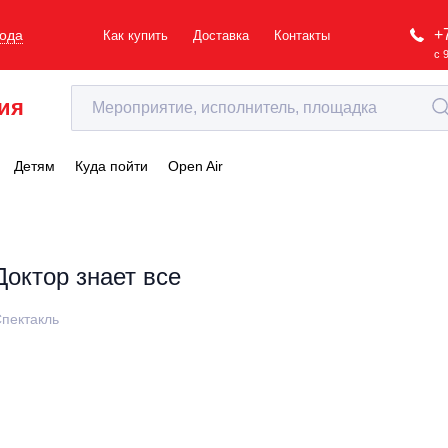
+
рода
Как купить
Доставка
Контакты
с 
ия
Детям
Куда пойти
Open Air
Доктор знает все
пектакль