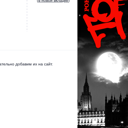
(
в новой вкладке
)
тельно добавим их на сайт.