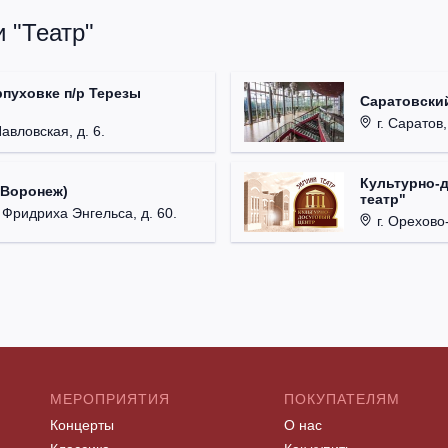
 "Театр"
рпуховке п/р Терезы
Саратовский
г. Саратов,
Павловская, д. 6.
Культурно-
(Воронеж)
театр"
. Фридриха Энгельса, д. 60.
г. Орехово-
МЕРОПРИЯТИЯ
ПОКУПАТЕЛЯМ
Концерты
О нас