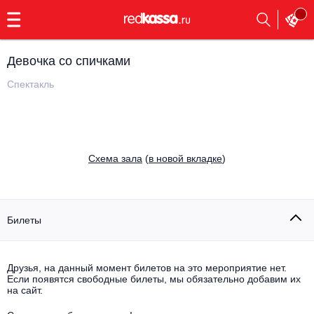
с
9:00
до
23:00
Девочка со спичками
Заказать
обратный
Спектакль
звонок
Главная
Все события
Выбрать мероприятие
Инди
Cхема зала
(
в новой вкладке
)
Все события
Как купить
Электронная музыка
Rap, hip-hop, RnB
Билеты
Все события
Контакты
Панк
Поэтический вечер
Друзья, на данный момент билетов на это мероприятие нет.
Если появятся свободные билеты, мы обязательно добавим их
Все события
Выбрать другой город
Концерты на теплоходе
на сайт.
Опера