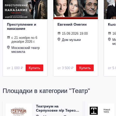
Металл
Преступление и
Евгений Онегин
Кыс
наказание
15.09.2026 19:00
16
с 21 ноября по 6
Дом музыки
Мо
декабря 2026 г.
м
Московский театр
мюзикла
Купить
Купить
от 1 000 ₽
от 3 500 ₽
от 5 
Площадки в категории "Театр"
Театриум на
Серпуховке п/р Терезы
Дуровой