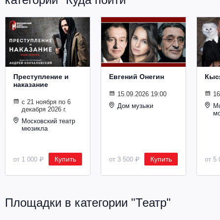
Металл
Преступление и
Евгений Онегин
Кыс
наказание
15.09.2026 19:00
16
с 21 ноября по 6
Дом музыки
Мо
декабря 2026 г.
м
Московский театр
мюзикла
Купить
Купить
от 1 000 ₽
от 3 500 ₽
от 5 
Площадки в категории "Театр"