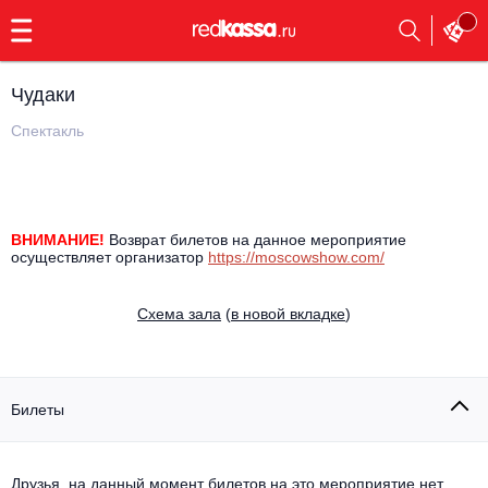
с
9:00
до
23:00
Чудаки
Заказать
обратный
Спектакль
звонок
Главная
Все события
Выбрать мероприятие
Инди
ВНИМАНИЕ! 
Возврат билетов на данное мероприятие 
осуществляет организатор 
https://moscowshow.com/
Все события
Как купить
Электронная музыка
Cхема зала
(
в новой вкладке
)
Rap, hip-hop, RnB
Все события
Контакты
Панк
Поэтический вечер
Билеты
Все события
Выбрать другой город
Концерты на теплоходе
Опера
Друзья, на данный момент билетов на это мероприятие нет.