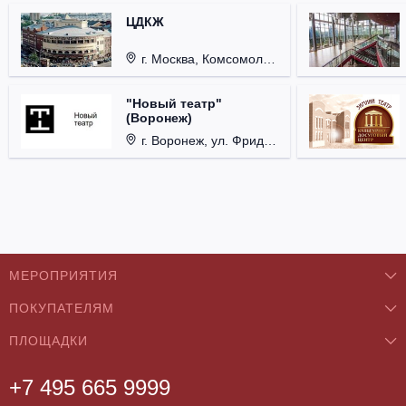
ЦДКЖ
г. Москва, Комсомольская пл., д. 4.
"Новый театр"
(Воронеж)
г. Воронеж, ул. Фридриха Энгельса, д. 60.
МЕРОПРИЯТИЯ
ПОКУПАТЕЛЯМ
Концерты
ПЛОЩАДКИ
О нас
Классика
+7 495 665 9999
Бар/Ресторан/Кафе
Как купить
Театры