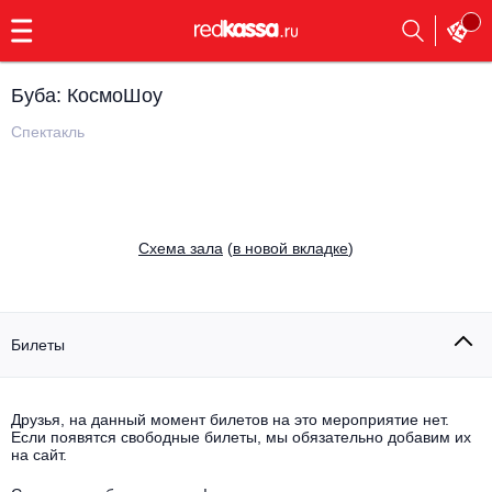
с
9:00
до
23:00
Буба: КосмоШоу
Заказать
обратный
Спектакль
звонок
Главная
Все события
Выбрать мероприятие
Инди
Cхема зала
(
в новой вкладке
)
Все события
Как купить
Электронная музыка
Rap, hip-hop, RnB
Билеты
Все события
Контакты
Панк
Поэтический вечер
Друзья, на данный момент билетов на это мероприятие нет.
Если появятся свободные билеты, мы обязательно добавим их
Все события
Выбрать другой город
Концерты на теплоходе
на сайт.
Опера