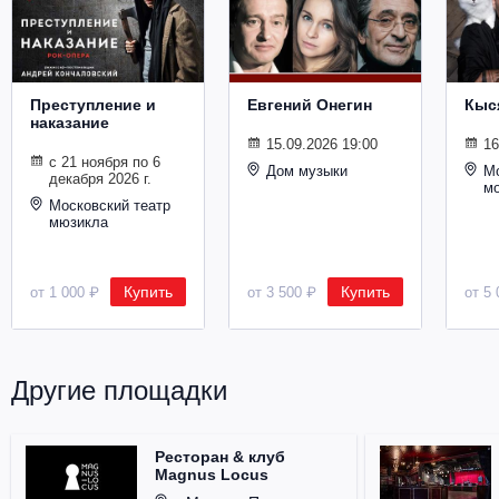
Металл
Преступление и
Евгений Онегин
Кыс
наказание
15.09.2026 19:00
16
с 21 ноября по 6
Дом музыки
Мо
декабря 2026 г.
м
Московский театр
мюзикла
Купить
Купить
от 1 000 ₽
от 3 500 ₽
от 5 
Другие площадки
Ресторан & клуб
Magnus Locus