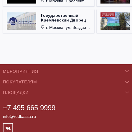
г. Москва, Проспект Мира, д. 12, стр. 9.
Государственный
Кремлевский Дворец
г. Москва, ул. Воздвиженка, д. 1, Кремль.
МЕРОПРИЯТИЯ
ПОКУПАТЕЛЯМ
Концерты
ПЛОЩАДКИ
О нас
Классика
+7 495 665 9999
Бар/Ресторан/Кафе
Как купить
Театры
info@redkassa.ru
Клуб
Возврат билетов
Фестивали
Концертный зал
Контакты
Спорт