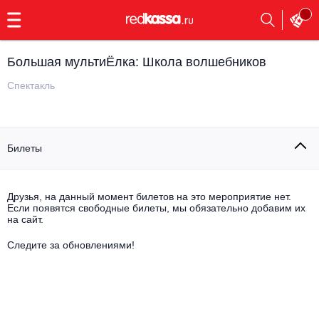
с
9:00
до
23:00
Большая мультиЁлка: Школа волшебников
Заказать
обратный
Спектакль
звонок
Главная
Все события
Билеты
Выбрать мероприятие
Инди
Все события
Как купить
Электронная музыка
Друзья, на данный момент билетов на это мероприятие нет.
Если появятся свободные билеты, мы обязательно добавим их
на сайт.
Rap, hip-hop, RnB
Все события
Следите за обновлениями!
Контакты
Панк
Поэтический вечер
Все события
Выбрать другой город
Концерты на теплоходе
Опера