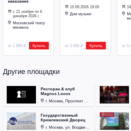
наказание
Металл
15.09.2026 19:00
16
с 21 ноября по 6
Дом музыки
Мо
декабря 2026 г.
м
Московский театр
мюзикла
Купить
Купить
от 1 000 ₽
от 3 500 ₽
от 5 
Другие площадки
Ресторан & клуб
Magnus Locus
г. Москва, Проспект Мира, д. 12, стр. 9.
Государственный
Кремлевский Дворец
г. Москва, ул. Воздвиженка, д. 1, Кремль.